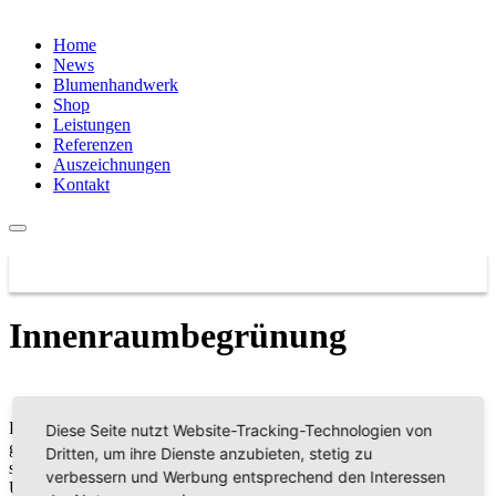
Home
News
Blumenhandwerk
Shop
Leistungen
Referenzen
Auszeichnungen
Kontakt
Innenraumbegrünung
Pflanzen fördern nachweislich das Wohlbefinden und sorgen für ein
Diese Seite nutzt Website-Tracking-Technologien von
gutes Raumklima. Wir beraten Sie dazu gerne, planen
Dritten, um ihre Dienste anzubieten, stetig zu
standortgerecht und begrünen bei Ihnen vor Ort. Jede Pflanze ist ein
verbessern und Werbung entsprechend den Interessen
Unikat und wird von uns persönlich ausgewählt.