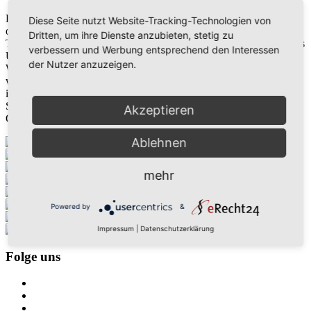
Firmenkunden - Service für Büros, Praxen, Firmen, Gastronomie
Diese Seite nutzt Website-Tracking-Technologien von
oder Kanzleien im wöchentlichen Wechsel oder zu ihrem Wunsch-
Dritten, um ihre Dienste anzubieten, stetig zu
Turnus. Blumen optimieren nachweislich das Erscheinungsbild ihres
verbessern und Werbung entsprechend den Interessen
Unternehmens vor Kunden und Geschäftspartnern.
der Nutzer anzuzeigen.
Wir bieten Ihnen mit unserem Wochenblumenservice bzw.
wechselnder Deko zu ihrem Wunsch- Turnus florale Objekte, die
individuell auf das Erscheinungsbild Ihrer Firma abgestimmt sind.
Stilvoll, jahreszeitlich angepasst und selbstverständlich von höchster
Akzeptieren
Qualität. Gerne unterbreiten wir Ihnen ein unverbindliches Angebot.
Ablehnen
mehr
Powered by
&
Impressum
|
Datenschutzerklärung
Folge uns