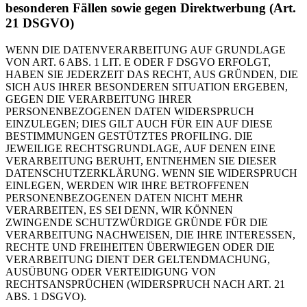
besonderen Fällen sowie gegen Direktwerbung (Art.
21 DSGVO)
WENN DIE DATENVERARBEITUNG AUF GRUNDLAGE
VON ART. 6 ABS. 1 LIT. E ODER F DSGVO ERFOLGT,
HABEN SIE JEDERZEIT DAS RECHT, AUS GRÜNDEN, DIE
SICH AUS IHRER BESONDEREN SITUATION ERGEBEN,
GEGEN DIE VERARBEITUNG IHRER
PERSONENBEZOGENEN DATEN WIDERSPRUCH
EINZULEGEN; DIES GILT AUCH FÜR EIN AUF DIESE
BESTIMMUNGEN GESTÜTZTES PROFILING. DIE
JEWEILIGE RECHTSGRUNDLAGE, AUF DENEN EINE
VERARBEITUNG BERUHT, ENTNEHMEN SIE DIESER
DATENSCHUTZERKLÄRUNG. WENN SIE WIDERSPRUCH
EINLEGEN, WERDEN WIR IHRE BETROFFENEN
PERSONENBEZOGENEN DATEN NICHT MEHR
VERARBEITEN, ES SEI DENN, WIR KÖNNEN
ZWINGENDE SCHUTZWÜRDIGE GRÜNDE FÜR DIE
VERARBEITUNG NACHWEISEN, DIE IHRE INTERESSEN,
RECHTE UND FREIHEITEN ÜBERWIEGEN ODER DIE
VERARBEITUNG DIENT DER GELTENDMACHUNG,
AUSÜBUNG ODER VERTEIDIGUNG VON
RECHTSANSPRÜCHEN (WIDERSPRUCH NACH ART. 21
ABS. 1 DSGVO).